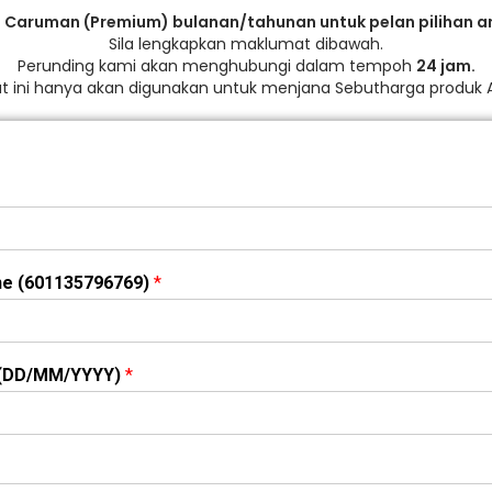
 Caruman (Premium) bulanan/tahunan untuk pelan pilihan a
Sila lengkapkan maklumat dibawah.
Perunding kami akan menghubungi dalam tempoh
24 jam.
t ini hanya akan digunakan untuk menjana Sebutharga produk A
e (601135796769)
*
r (DD/MM/YYYY)
*