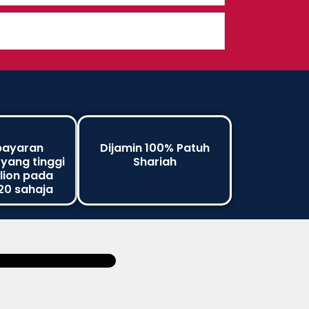
bayaran
Dijamin 100% Patuh
ang tinggi
Shariah
llion pada
20 sahaja