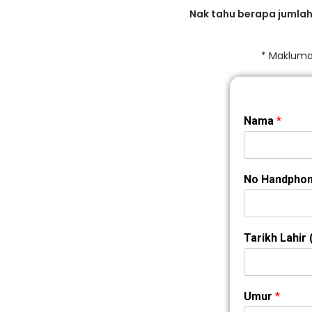
Nak tahu berapa jumlah
* Makluma
Nama
*
No Handphon
Tarikh Lahi
Umur
*