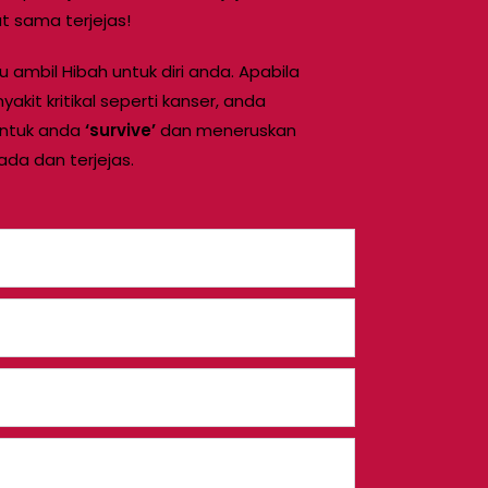
t sama terjejas!
 ambil Hibah untuk diri anda. Apabila
kit kritikal seperti kanser, anda
ntuk anda
‘survive’
dan meneruskan
da dan terjejas.