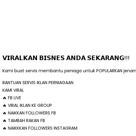
𝗩𝗜𝗥𝗔𝗟𝗞𝗔𝗡 𝗕𝗜𝗦𝗡𝗘𝗦 𝗔𝗡𝗗𝗔 𝗦𝗘𝗞𝗔𝗥𝗔𝗡𝗚!!!
Kami buat servis membantu peniaga untuk POPULARKAN jenama m
BANTUAN SERVIS IKLAN PERNIAGAAN
KAMI VIRAL
🔥 FB LIVE
🔥 VIRAL IKLAN KE GROUP
🔥 NAIKKAN FOLLOWERS FB
🔥 TAMBAH RAKAN FB
🔥 NAIKKKAN FOLLOWERS INSTAGRAM