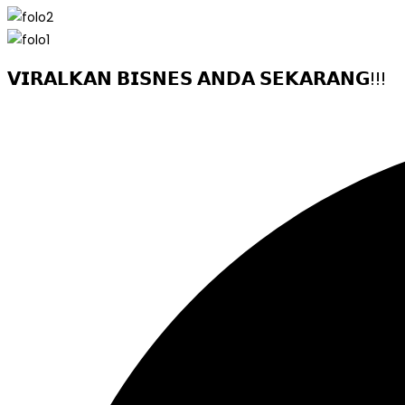
𝗩𝗜𝗥𝗔𝗟𝗞𝗔𝗡 𝗕𝗜𝗦𝗡𝗘𝗦 𝗔𝗡𝗗𝗔 𝗦𝗘𝗞𝗔𝗥𝗔𝗡𝗚!!!