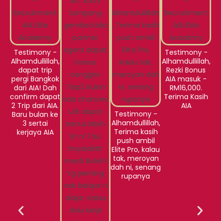
Testimony -
Testimony -
T
Alhamdullillah,
Alhamdullillah,
Al
dapat trip
Rezki Bonus
R
pergi Bangkok
AIA masuk -
A
dari AIA! Dah
RM16,000.
confirm dapat
Terima Kasih
T
2 Trip dari AIA.
AIA
Testimony -
Baru bulan ke
Alhamdullillah,
3 sertai
Terima kasih
kerjaya AIA
push ambil
Elite Pro, kalau
tak, meroyan
dah ni, senang
rupanya