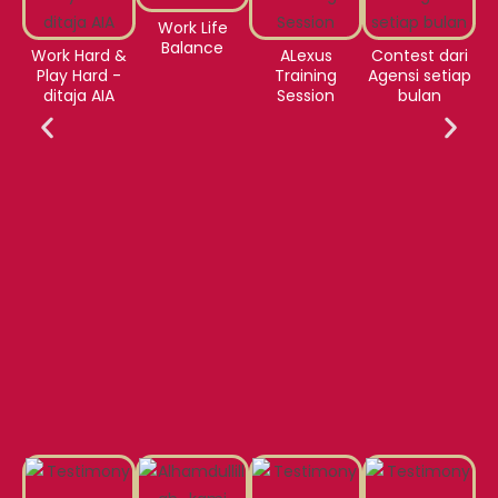
Work Life
Balance
Work Hard &
ALexus
Contest dari
Play Hard -
Training
Agensi setiap
ditaja AIA
Session
bulan
P
p
Co