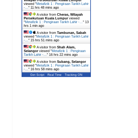
Wilayah Persekutuan Kuala Lumpur
viewed "
Metafizik 1 : Pengiraan Tarikh Lahir
-…
"
11 hrs 48 mins ago
A visitor from
Cheras, Wilayah
Persekutuan Kuala Lumpur
viewed
"
Metafizik 1 : Pengiraan Tarikh Lahir -…
"
13
hrs 1 min ago
A visitor from
Tambunan, Sabah
viewed "
Metafizik 1 : Pengiraan Tarikh Lahir
-…
"
15 hrs 51 mins ago
A visitor from
Shah Alam,
Selangor
viewed "
Metafizik 1 : Pengiraan
Tarikh Lahir -…
"
16 hrs 22 mins ago
A visitor from
Subang, Selangor
viewed "
Metafizik 1 : Pengiraan Tarikh Lahir
-…
"
16 hrs 58 mins ago
Get Script
Real Time
Tracking ON