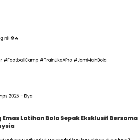
g ni! ⚽🔥
r #FootballCamp #TrainLikeAPro #JomMainBola
g Emas Latihan Bola Sepak Eksklusif Bersama
aysia
ri peluang unik untuk meningkatkan kemahiran di padang?