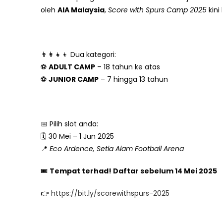
oleh
AIA Malaysia
,
Score with Spurs Camp 2025
kini
👨‍👩‍👧‍👦 Dua kategori:
⚽
ADULT CAMP
– 18 tahun ke atas
⚽
JUNIOR CAMP
– 7 hingga 13 tahun
📅 Pilih slot anda:
🗓️ 30 Mei – 1 Jun 2025
📍
Eco Ardence, Setia Alam Football Arena
🎟️
Tempat terhad! Daftar sebelum 14 Mei 2025
👉
https://bit.ly/scorewithspurs-2025