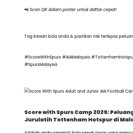
📲
Scan QR dalam poster untuk daftar cepat!
Tag kawan bola anda & pastikan tak terlepas peluan
#ScoreWithSpurs #AIAMalaysia #TottenhamHotspu
#SpursMalaysia
Score with Spurs Camp 2025: Peluan
Jurulatih Tottenham Hotspur di Mal
Adakah anda peminat bola sepak tegar yang menca