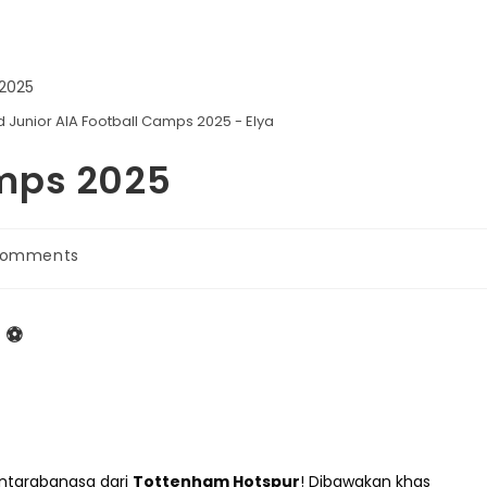
d Junior AIA Football Camps 2025 - Elya
mps 2025
Comments
! ⚽
antarabangsa dari
Tottenham Hotspur
! Dibawakan khas