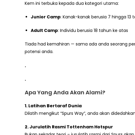
Kem ini terbuka kepada dua kategori utama:
Junior Camp
: Kanak-kanak berusia 7 hingga 13 
Adult Camp
: Individu berusia 18 tahun ke atas
Tiada had kemahiran — sama ada anda seorang pema
potensi anda.
.
.
Apa Yang Anda Akan Alami?
1. Latihan Bertaraf Dunia
Dilatih mengikut “Spurs Way”, anda akan didedahkan k
2. Jurulatih Rasmi Tottenham Hotspur
Bukan sekadar teori – jurulatih rasmi dari Spurs a