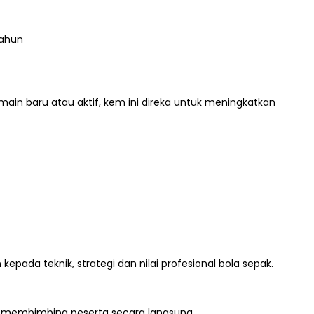
tahun
in baru atau aktif, kem ini direka untuk meningkatkan
epada teknik, strategi dan nilai profesional bola sepak.
kan membimbing peserta secara langsung.