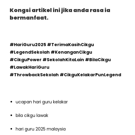
Kongsi artikel ini jika anda rasa ia
bermanfaat.
#HariGuru2025 #TerimaKasihCikgu
#LegendSekolah #KenanganCikgu
#CikguPower #SekolahKitaLain #BilaCikgu
#LawakHariGuru
#ThrowbackSekolah #CikguKelakarPunLegend
ucapan hari guru kelakar
bila cikgu lawak
hari guru 2025 malaysia