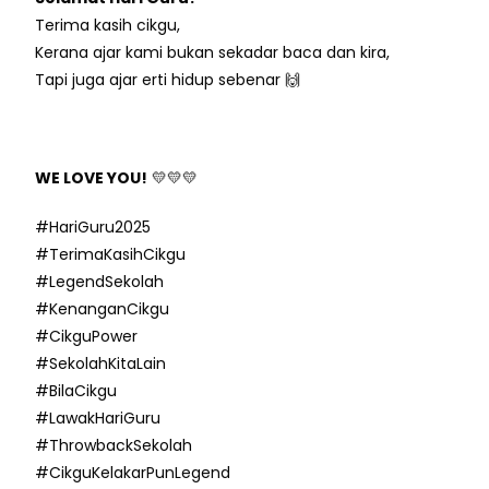
Terima kasih cikgu,
Kerana ajar kami bukan sekadar baca dan kira,
Tapi juga ajar erti hidup sebenar 🙌
WE LOVE YOU!
💛💛💛
#HariGuru2025
#TerimaKasihCikgu
#LegendSekolah
#KenanganCikgu
#CikguPower
#SekolahKitaLain
#BilaCikgu
#LawakHariGuru
#ThrowbackSekolah
#CikguKelakarPunLegend