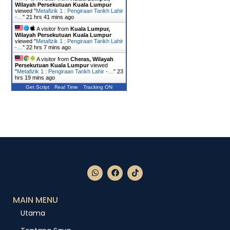
Wilayah Persekutuan Kuala Lumpur
viewed "
Metafizik 1 : Pengiraan Tarikh Lahir
-…
"
21 hrs 41 mins ago
A visitor from
Kuala Lumpur,
Wilayah Persekutuan Kuala Lumpur
viewed "
Metafizik 1 : Pengiraan Tarikh Lahir
-…
"
22 hrs 7 mins ago
A visitor from
Cheras, Wilayah
Persekutuan Kuala Lumpur
viewed
"
Metafizik 1 : Pengiraan Tarikh Lahir -…
"
23
hrs 19 mins ago
Get Script
Real Time
Tracking ON
MAIN MENU
Utama