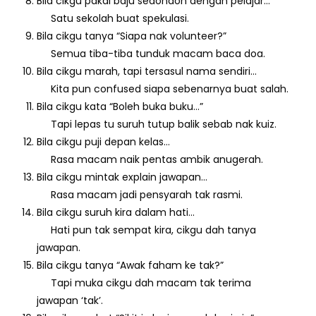
Bila cikgu pakai baju sedondon dengan pelajar…
Satu sekolah buat spekulasi.
Bila cikgu tanya “Siapa nak volunteer?”
Semua tiba-tiba tunduk macam baca doa.
Bila cikgu marah, tapi tersasul nama sendiri…
Kita pun confused siapa sebenarnya buat salah.
Bila cikgu kata “Boleh buka buku…”
Tapi lepas tu suruh tutup balik sebab nak kuiz.
Bila cikgu puji depan kelas…
Rasa macam naik pentas ambik anugerah.
Bila cikgu mintak explain jawapan…
Rasa macam jadi pensyarah tak rasmi.
Bila cikgu suruh kira dalam hati…
Hati pun tak sempat kira, cikgu dah tanya
jawapan.
Bila cikgu tanya “Awak faham ke tak?”
Tapi muka cikgu dah macam tak terima
jawapan ‘tak’.