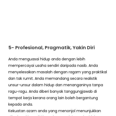
5- Profesional, Pragmatik, Yakin Diri
Anda menguasai hidup anda dengan lebih
mempercayai usaha sendiri daripada nasib. Anda
menyelesaikan masalah dengan ragam yang praktikal
dan tak rumit. Anda memandang secara realistik
unsur-unsur dalam hidup dan menanganinya tanpa
ragu-ragu. Anda diberi banyak tanggungjawab di
tempat kerja kerana orang lain boleh bergantung
kepada anda.
Kekuatan azam anda yang menonjol menunjukkan