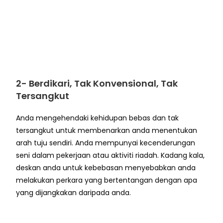
2- Berdikari, Tak Konvensional, Tak
Tersangkut
Anda mengehendaki kehidupan bebas dan tak
tersangkut untuk membenarkan anda menentukan
arah tuju sendiri. Anda mempunyai kecenderungan
seni dalam pekerjaan atau aktiviti riadah. Kadang kala,
deskan anda untuk kebebasan menyebabkan anda
melakukan perkara yang bertentangan dengan apa
yang dijangkakan daripada anda.