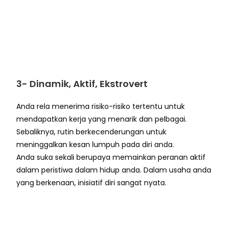
3- Dinamik, Aktif, Ekstrovert
Anda rela menerima risiko-risiko tertentu untuk
mendapatkan kerja yang menarik dan pelbagai.
Sebaliknya, rutin berkecenderungan untuk
meninggalkan kesan lumpuh pada diri anda.
Anda suka sekali berupaya memainkan peranan aktif
dalam peristiwa dalam hidup anda. Dalam usaha anda
yang berkenaan, inisiatif diri sangat nyata.