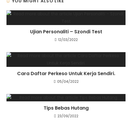
YOU MIGHT ALSO LIKE
Ujian Personaliti – Szondi Test
12/03/2022
Cara Daftar Perkeso Untuk Kerja Sendiri.
05/04/2022
Tips Bebas Hutang
23/09/2022