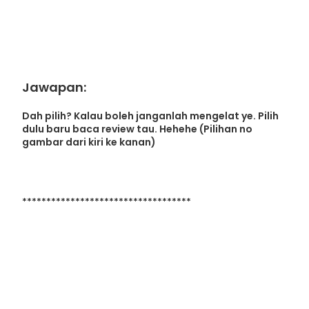
Jawapan:
Dah pilih? Kalau boleh janganlah mengelat ye. Pilih
dulu baru baca review tau. Hehehe (Pilihan no
gambar dari kiri ke kanan)
***********************************