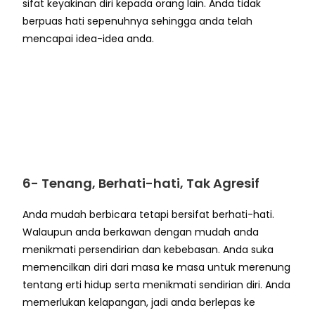
sifat keyakinan diri kepada orang lain. Anda tidak
berpuas hati sepenuhnya sehingga anda telah
mencapai idea-idea anda.
6- Tenang, Berhati-hati, Tak Agresif
Anda mudah berbicara tetapi bersifat berhati-hati.
Walaupun anda berkawan dengan mudah anda
menikmati persendirian dan kebebasan. Anda suka
memencilkan diri dari masa ke masa untuk merenung
tentang erti hidup serta menikmati sendirian diri. Anda
memerlukan kelapangan, jadi anda berlepas ke