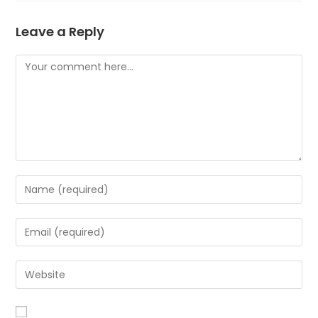
Leave a Reply