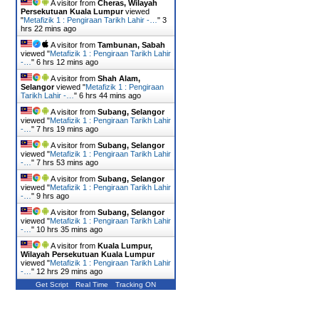
A visitor from
Cheras, Wilayah
Persekutuan Kuala Lumpur
viewed
"
Metafizik 1 : Pengiraan Tarikh Lahir -…
"
3
hrs 22 mins ago
A visitor from
Tambunan, Sabah
viewed "
Metafizik 1 : Pengiraan Tarikh Lahir
-…
"
6 hrs 12 mins ago
A visitor from
Shah Alam,
Selangor
viewed "
Metafizik 1 : Pengiraan
Tarikh Lahir -…
"
6 hrs 44 mins ago
A visitor from
Subang, Selangor
viewed "
Metafizik 1 : Pengiraan Tarikh Lahir
-…
"
7 hrs 19 mins ago
A visitor from
Subang, Selangor
viewed "
Metafizik 1 : Pengiraan Tarikh Lahir
-…
"
7 hrs 53 mins ago
A visitor from
Subang, Selangor
viewed "
Metafizik 1 : Pengiraan Tarikh Lahir
-…
"
9 hrs 1 min ago
A visitor from
Subang, Selangor
viewed "
Metafizik 1 : Pengiraan Tarikh Lahir
-…
"
10 hrs 35 mins ago
A visitor from
Kuala Lumpur,
Wilayah Persekutuan Kuala Lumpur
viewed "
Metafizik 1 : Pengiraan Tarikh Lahir
-…
"
12 hrs 29 mins ago
Get Script
Real Time
Tracking ON