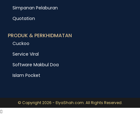
Simpanan Pelaburan
Quotation
PRODUK & PERKHIDMATAN
Cuckoo
Service Viral
Software Makbul Doa
Islam Pocket
© Copyright 2026 - ElyaShah.com. All Rights Reserved.