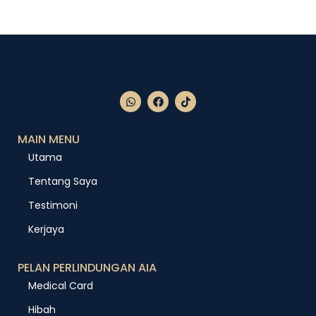
MAIN MENU
Utama
Tentang Saya
Testimoni
Kerjaya
PELAN PERLINDUNGAN AIA
Medical Card
Hibah