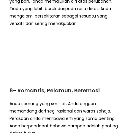
yang baru; anda memajukan diri atas perubahan.
Tiada yang lebih buruk daripada rasa diikat. Anda
mengalami persekitaran sebagai sesuatu yang
versatil dan sering menakjubkan.
8- Romantis, Pelamun, Beremosi
Anda seorang yang sensitif. Anda enggan
memandang dari segi rasional dan waras sahaja.
Perasaan anda membawa erti yang sama penting.
Anda berpendapat bahawa harapan adalah penting