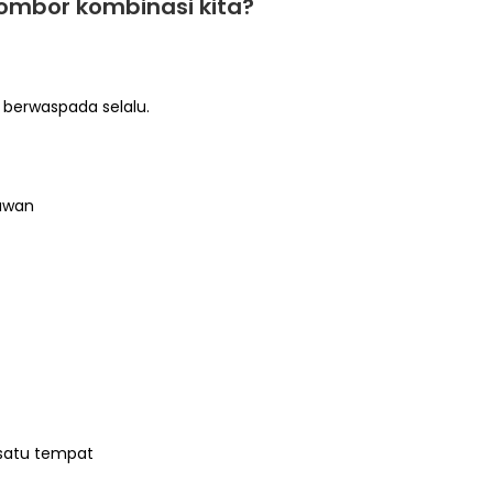
ombor kombinasi kita?
, berwaspada selalu.
awan
 satu tempat