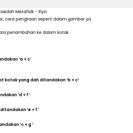
hir, cara pengiraan seperti dalam gambar ya.
 cara penambahan ke dalam kotak.
tandakan ‘a + c’
k 2 kat kotak yang dah ditandakan ‘b + c’
andakan ‘d + f ‘
 ditandakan ‘e + f ‘
tandakan ‘c + g ‘