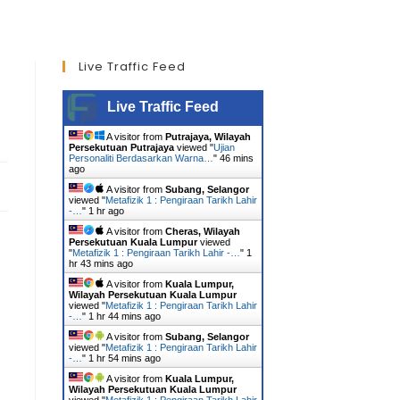
Live Traffic Feed
Live Traffic Feed
A visitor from
Putrajaya, Wilayah
Persekutuan Putrajaya
viewed "
Ujian
Personaliti Berdasarkan Warna…
"
46 mins
ago
A visitor from
Subang, Selangor
viewed "
Metafizik 1 : Pengiraan Tarikh Lahir
-…
"
1 hr ago
A visitor from
Cheras, Wilayah
Persekutuan Kuala Lumpur
viewed
"
Metafizik 1 : Pengiraan Tarikh Lahir -…
"
1
hr 43 mins ago
A visitor from
Kuala Lumpur,
Wilayah Persekutuan Kuala Lumpur
viewed "
Metafizik 1 : Pengiraan Tarikh Lahir
-…
"
1 hr 44 mins ago
A visitor from
Subang, Selangor
viewed "
Metafizik 1 : Pengiraan Tarikh Lahir
-…
"
1 hr 54 mins ago
A visitor from
Kuala Lumpur,
Wilayah Persekutuan Kuala Lumpur