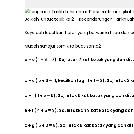
Baiklah, untuk topik ke 2 – Kecenderungan Tarikh La
Saya dah label kan huruf yang berwarna hijau dan
Mudah sahaja! Jom kita buat sama2.
a + c ( 1 + 6 = 7). So, letak 7 kat kotak yang dah di
b + c ( 5 + 6 = 11, kecilkan lagi. 1 + 1 = 2). So, leta
d + f ( 1 + 5 = 6). So, letak 6 kat kotak yang dah dit
e + f ( 4 + 5 = 9). So, letakkan 9 kat kotak yang dah
c + g ( 6 + 2 = 8). So, letak 8 kat kotak yang dah di