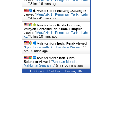
viewed "
Metafizik 1 : Pengiraan Tarikh Lahir
-…
"
3 hrs 16 mins ago
A visitor from
Subang, Selangor
viewed "
Metafizik 1 : Pengiraan Tarikh Lahir
-…
"
4 hrs 41 mins ago
A visitor from
Kuala Lumpur,
Wilayah Persekutuan Kuala Lumpur
viewed "
Metafizik 1 : Pengiraan Tarikh Lahir
-…
"
5 hrs 10 mins ago
A visitor from
Ipoh, Perak
viewed
"
Ujian Personaliti Berdasarkan Warna…
"
5
hrs 20 mins ago
A visitor from
Shah Alam,
Selangor
viewed "
Panduan Mengisi
Maklumat Sejarah…
"
5 hrs 58 mins ago
Get Script
Real Time
Tracking ON