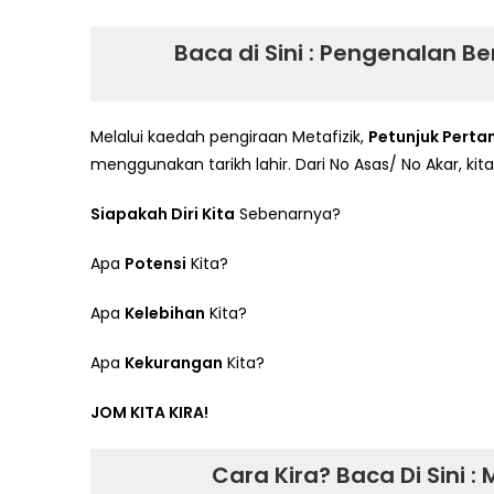
Baca di Sini :
Pengenalan Ber
Melalui kaedah pengiraan Metafizik,
Petunjuk Pert
menggunakan tarikh lahir. Dari No Asas/ No Akar, kita
Siapakah Diri Kita
Sebenarnya?
Apa
Potensi
Kita?
Apa
Kelebihan
Kita?
Apa
Kekurangan
Kita?
JOM KITA KIRA!
Cara Kira? Baca Di Sini :
M