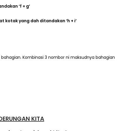
tandakan ‘f + g’
k 6 kat kotak yang dah ditandakan ‘h + i’
3 bahagian. Kombinasi 3 nombor ni maksudnya bahagian
DERUNGAN KITA