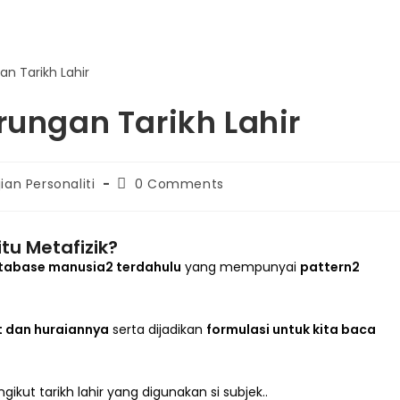
rungan Tarikh Lahir
jian Personaliti
0 Comments
itu Metafizik?
abase manusia2 terdahulu
yang mempunyai
pattern2
t dan huraiannya
serta dijadikan
formulasi untuk kita baca
kut tarikh lahir yang digunakan si subjek..