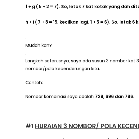
f + g ( 5 + 2 = 7). So, letak 7 kat kotak yang dah di
h + i ( 7 + 8 = 15, kecilkan lagi. 1 + 5 = 6). So, leta
.
.
Mudah kan?
.
Langkah seterusnya, saya ada susun 3 nombor kat 
nombor/pola kecenderungan kita.
Contoh:
Nombor kombinasi saya adalah
729, 696 dan 786.
#1
HURAIAN 3 NOMBOR/ POLA KECEN