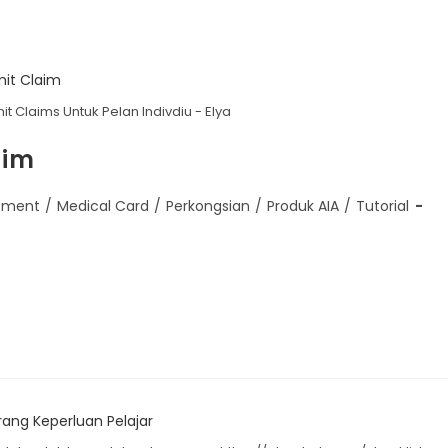
t Claims Untuk Pelan Indivdiu - Elya
aim
tment
/
Medical Card
/
Perkongsian
/
Produk AIA
/
Tutorial