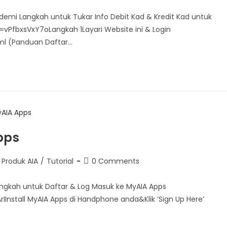
demi Langkah untuk Tukar Info Debit Kad & Kredit Kad untuk
PfbxsVxY7oLangkah 1Layari Website ini & Login
ml (Panduan Daftar…
pps
Produk AIA
/
Tutorial
0 Comments
ngkah untuk Daftar & Log Masuk ke MyAIA Apps
stall MyAIA Apps di Handphone anda&Klik ‘Sign Up Here’