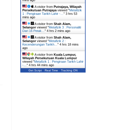
mins ago
A visitor from
Putrajaya, Wilayah
Persekutuan Putrajaya
viewed "
Metafizik
1 : Pengiraan Tarikh Lahir -…
"
3 hrs 53
mins ago
A visitor from
Shah Alam,
Selangor
viewed "
Metafizik 3 : Personaliti
Dari 16 Petak…
"
4 hrs 2 mins ago
A visitor from
Shah Alam,
Selangor
viewed "
Metafizik 2 :
Kecenderungan Tarikh…
"
4 hrs 18 mins
ago
A visitor from
Kuala Lumpur,
Wilayah Persekutuan Kuala Lumpur
viewed "
Metafizik 1 : Pengiraan Tarikh Lahir
-…
"
4 hrs 44 mins ago
Get Script
Real Time
Tracking ON