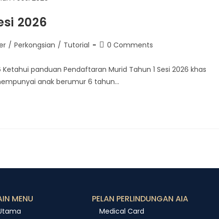
esi 2026
er
/
Perkongsian
/
Tutorial
0 Comments
 Ketahui panduan Pendaftaran Murid Tahun 1 Sesi 2026 khas
g mempunyai anak berumur 6 tahun…
IN MENU
PELAN PERLINDUNGAN AIA
Utama
Medical Card