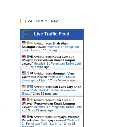
Live Traffic Feed
Live Traffic Feed
A visitor from
Shah Alam,
Selangor
viewed "
Metafizik 1 : Pengiraan
Tarikh Lahir -…
"
1 min ago
A visitor from
Kuala Lumpur,
Wilayah Persekutuan Kuala Lumpur
viewed "
Metafizik 1 : Pengiraan Tarikh Lahir
-…
"
1 hr 7 mins ago
A visitor from
Mountain View,
California
viewed "
Metafizik 4 : Status
Kewangan - Elya…
"
2 hrs 57 mins ago
A visitor from
Salt Lake City, Utah
viewed "
Metafizik 4 : Status Kewangan -
Elya…
"
2 hrs 59 mins ago
A visitor from
Kuala Lumpur,
Wilayah Persekutuan Kuala Lumpur
viewed "
Metafizik 1 : Pengiraan Tarikh Lahir
-…
"
3 hrs 29 mins ago
A visitor from
Putrajaya, Wilayah
Persekutuan Putrajaya
viewed "
Metafizik
1 : Pengiraan Tarikh Lahir -…
"
3 hrs 38