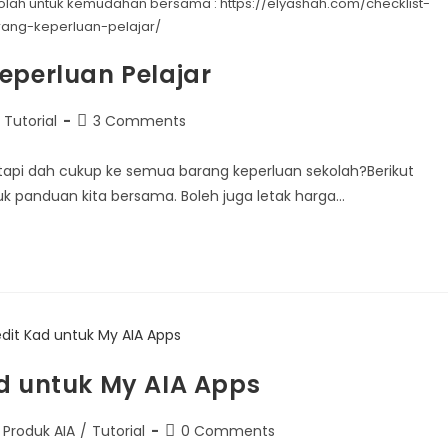
olah untuk kemudahan bersama : https://elyashah.com/checklist-
rang-keperluan-pelajar/
eperluan Pelajar
Tutorial
3 Comments
 tapi dah cukup ke semua barang keperluan sekolah?Berikut
uk panduan kita bersama. Boleh juga letak harga…
ad untuk My AIA Apps
Produk AIA
/
Tutorial
0 Comments