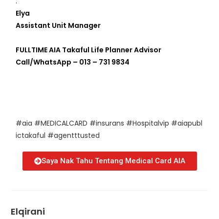
.
Elya
Assistant Unit Manager
FULLTIME AIA Takaful Life Planner Advisor
Call/WhatsApp – 013 – 731 9834
#aia
#MEDICALCARD
#insurans
#Hospitalvip
#aiapubl
ictakaful
#agentttusted
Saya Nak Tahu Tentang Medical Card AIA
Elqirani