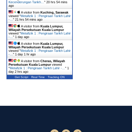
Kecenderungan Tarikh…
"
20 hrs 54 mins
ago
A visitor from
Kuching, Sarawak
viewed "
Metafizik 1 : Pengiraan Tarikh Lahir
-…
"
21 hrs 54 mins ago
A visitor from
Kuala Lumpur,
Wilayah Persekutuan Kuala Lumpur
viewed "
Metafizik 1 : Pengiraan Tarikh Lahir
-…
"
1 day ago
A visitor from
Kuala Lumpur,
Wilayah Persekutuan Kuala Lumpur
viewed "
Metafizik 1 : Pengiraan Tarikh Lahir
-…
"
1 day 1 hr ago
A visitor from
Cheras, Wilayah
Persekutuan Kuala Lumpur
viewed
"
Metafizik 1 : Pengiraan Tarikh Lahir -…
"
1
day 2 hrs ago
Get Script
Real Time
Tracking ON