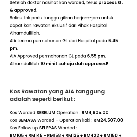
Setelah doktor nasihat kan warded, terus
process GL
& approved,
Beliau tak perlu tunggu giliran berjam-jam untuk
dapat kan rawatan ekslusif dari Pihak Hospital.
Alhamdullillah,
AIA terima permohonan GL dari Hospital pada
6.45
pm.
AIA Approved permohonan GL pada
6.55 pm.
Alhamdullillah
10 minit sahaja dah approved!
Kos Rawatan yang AIA tanggung
adalah seperti berikut
:
Kos Warded
SEBELUM
Operation :
RM4,905.00
Kos
SEMASA
Warded – Operation kaki :
RM24,507.00
Kos Follow up
SELEPAS
Warded :
RM105 + RM145 + RM158 + RM135 + RM422 + RM150 +